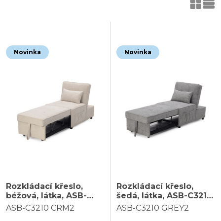
Novinka
Novinka
Rozkládací křeslo,
Rozkládací křeslo,
béžová, látka, ASB-
šedá, látka, ASB-C3210
C3210 CRM2
GREY2
ASB-C3210 CRM2
ASB-C3210 GREY2