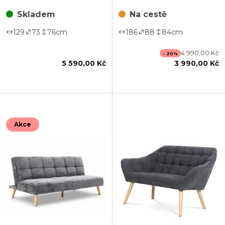
ASB-C3030 CRM6
Skladem
Na cestě
129
73
76
cm
186
88
84
cm
4 990,00 Kč
- 20%
5 590,00 Kč
3 990,00 Kč
Akce