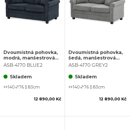
Dvoumístná pohovka,
Dvoumístná pohovka,
modrá, manšestrová
šedá, manšestrová
látka, ASB-4170 BLUE2
látka, ASB-4170 GREY2
ASB-4170 BLUE2
ASB-4170 GREY2
Skladem
Skladem
140
76
83
cm
140
76
83
cm
12 890,00 Kč
12 890,00 Kč