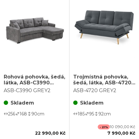
Rohová pohovka, šedá,
Trojmístná pohovka,
látka, ASB-C3990
šedá, látka, ASB-4720
GREY2
GREY2
ASB-C3990 GREY2
ASB-4720 GREY2
Skladem
Skladem
256
168
90
cm
185
95
92
cm
10 090,00 Kč
- 21%
22 990,00 Kč
7 990,00 Kč