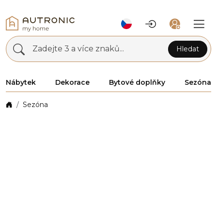
Zadejte 3 a více znaků...
Hledat
Nábytek
Dekorace
Bytové doplňky
Sezóna
Sezóna