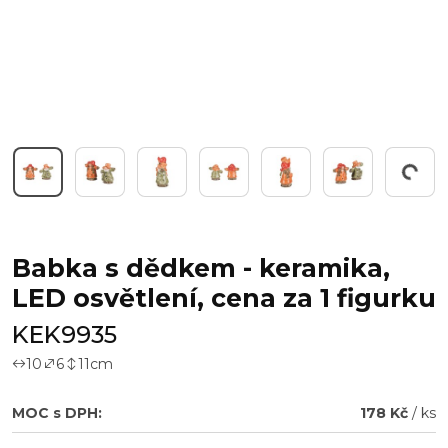
Pracuji...
Babka s dědkem - keramika,
LED osvětlení, cena za 1 figurku
KEK9935
10
6
11
cm
MOC s DPH:
178 Kč
/ ks