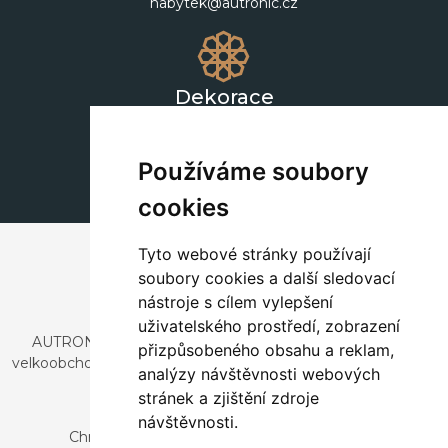
nabytek@autronic.cz
Dekorace
+420 311 604 182
dekorace@autronic.cz
Používáme soubory
cookies
Tyto webové stránky používají
soubory cookies a další sledovací
nástroje s cílem vylepšení
uživatelského prostředí, zobrazení
AUTRONIC, s.r.o. je společnost zabývající se dovozem a
přizpůsobeného obsahu a reklam,
velkoobchodním prodejem designového i stylového nábytku
analýzy návštěvnosti webových
a dekorací.
stránek a zjištění zdroje
Česká republika
návštěvnosti.
Chrustenice 270, 267 12 Loděnice u Berouna