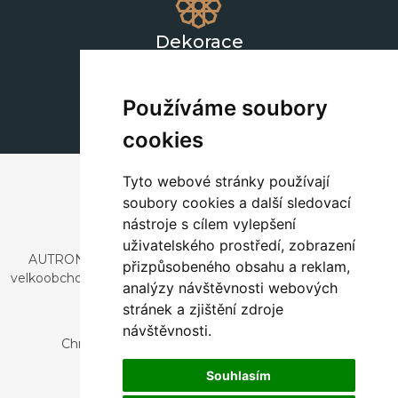
Dekorace
+420 311 604 182
dekorace@autronic.cz
Používáme soubory
cookies
Tyto webové stránky používají
soubory cookies a další sledovací
nástroje s cílem vylepšení
uživatelského prostředí, zobrazení
AUTRONIC, s.r.o. je společnost zabývající se dovozem a
přizpůsobeného obsahu a reklam,
velkoobchodním prodejem designového i stylového nábytku
analýzy návštěvnosti webových
a dekorací.
stránek a zjištění zdroje
Česká republika
návštěvnosti.
Chrustenice 270, 267 12 Loděnice u Berouna
Slovensko
Souhlasím
Nová 366, 032 02 Závažná Poruba