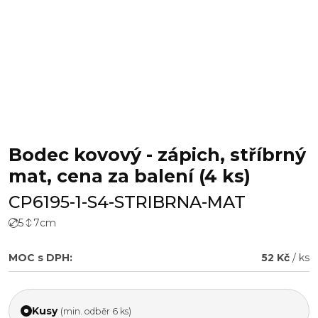
Bodec kovový - zápich, stříbrný
mat, cena za balení (4 ks)
CP6195-1-S4-STRIBRNA-MAT
5
7
cm
MOC s DPH:
52 Kč
/ ks
Kusy
(min. odběr 6 ks)