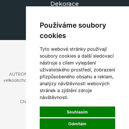
Dekorace
+420 311 604 182
dekorace@autronic.cz
Používáme soubory
cookies
Tyto webové stránky používají
soubory cookies a další sledovací
nástroje s cílem vylepšení
uživatelského prostředí, zobrazení
AUTRONIC, s.r.o. je společnost zabývající se dovozem a
přizpůsobeného obsahu a reklam,
velkoobchodním prodejem designového i stylového nábytku
analýzy návštěvnosti webových
a dekorací.
stránek a zjištění zdroje
Česká republika
návštěvnosti.
Chrustenice 270, 267 12 Loděnice u Berouna
Slovensko
Souhlasím
Nová 366, 032 02 Závažná Poruba
Odmítám