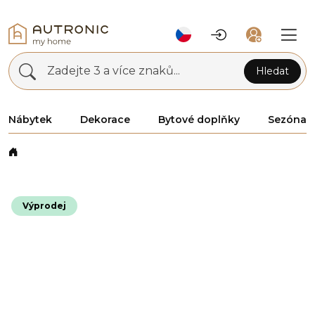
Zadejte 3 a více znaků...
Hledat
Nábytek
Dekorace
Bytové doplňky
Sezóna
Výprodej