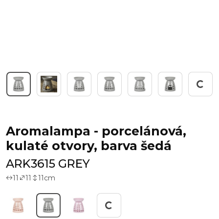
Pracuji...
Aromalampa - porcelánová,
kulaté otvory, barva šedá
ARK3615 GREY
11
11
11
cm
Pracuji...