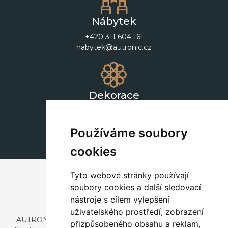
Nábytek
+420 311 604 161
nabytek@autronic.cz
Dekorace
+420 311 604 182
dekorace@autronic.cz
Používáme soubory
cookies
Tyto webové stránky používají
soubory cookies a další sledovací
nástroje s cílem vylepšení
uživatelského prostředí, zobrazení
AUTRONIC, s.r.o. je společnost zabývající se dovozem a
přizpůsobeného obsahu a reklam,