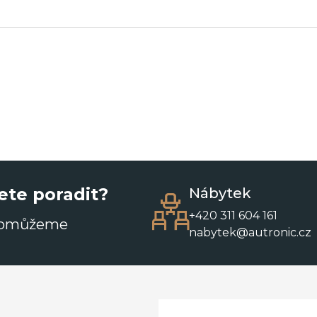
ete poradit?
Nábytek
+420 311 604 161
pomůžeme
nabytek@autronic.cz