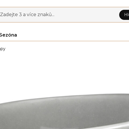
Zadejte 3 a více znaků...
Hl
Sezóna
mpy