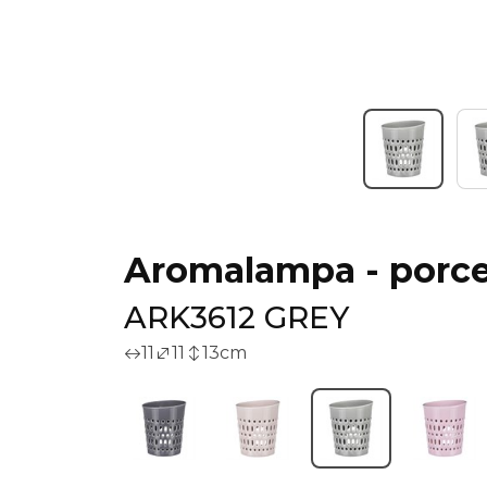
Aromalampa - porce
ARK3612 GREY
11
11
13
cm