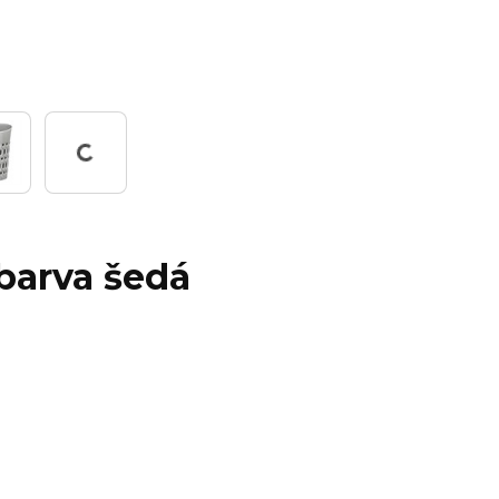
Pracuji...
barva šedá