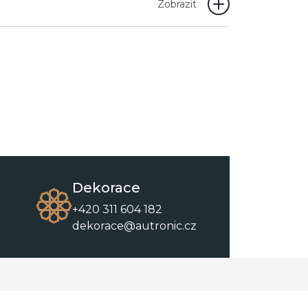
Zobrazit
Dekorace
+420 311 604 182
dekorace@autronic.cz
O společnosti
O nákupu