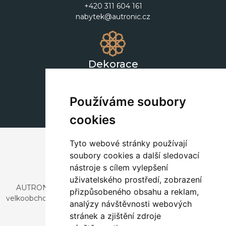
+420 311 604 161
nabytek@autronic.cz
Dekorace
+420 311 604 182
dekorace@autronic.cz
Používáme soubory
cookies
Tyto webové stránky používají
soubory cookies a další sledovací
nástroje s cílem vylepšení
uživatelského prostředí, zobrazení
AUTRONIC, s.r.o. je společnost zabývající se dovozem a
přizpůsobeného obsahu a reklam,
velkoobchodním prodejem designového i stylového nábytku
analýzy návštěvnosti webových
a dekorací.
stránek a zjištění zdroje