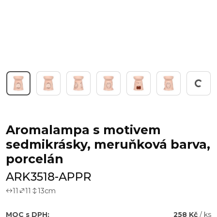
Pracuji...
Aromalampa s motivem
sedmikrásky, meruňková barva,
porcelán
ARK3518-APPR
11
11
13
cm
MOC s DPH:
258 Kč
/ ks