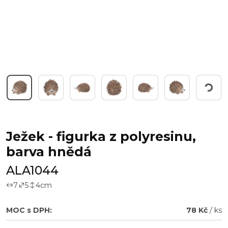
Pracuji...
Ježek - figurka z polyresinu,
barva hnědá
ALA1044
7
5
4
cm
MOC s DPH:
78 Kč
/ ks