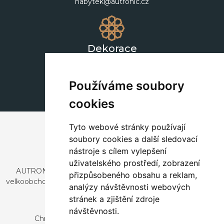
nabytek@autronic.cz
Dekorace
+420 311 604 182
dekorace@autronic.cz
Používáme soubory
cookies
Tyto webové stránky používají
soubory cookies a další sledovací
nástroje s cílem vylepšení
uživatelského prostředí, zobrazení
AUTRONIC, s.r.o. je společnost zabývající se dovozem a
přizpůsobeného obsahu a reklam,
velkoobchodním prodejem designového i stylového nábytku
analýzy návštěvnosti webových
a dekorací.
stránek a zjištění zdroje
Česká republika
návštěvnosti.
Chrustenice 270, 267 12 Loděnice u Berouna