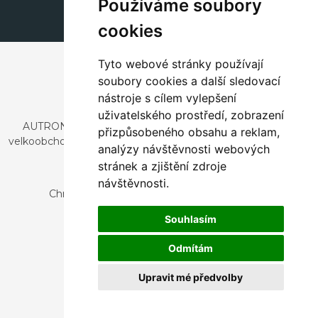
Používáme soubory
cookies
Tyto webové stránky používají
soubory cookies a další sledovací
nástroje s cílem vylepšení
uživatelského prostředí, zobrazení
AUTRONIC, s.r.o. je společnost zabývající se dovozem a
přizpůsobeného obsahu a reklam,
velkoobchodním prodejem designového i stylového nábytku
analýzy návštěvnosti webových
a dekorací.
stránek a zjištění zdroje
Česká republika
návštěvnosti.
Chrustenice 270, 267 12 Loděnice u Berouna
Slovensko
Souhlasím
Nová 366, 032 02 Závažná Poruba
Odmítám
Upravit mé předvolby