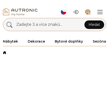
Zadejte 3 a více znaků...
Hledat
Nábytek
Dekorace
Bytové doplňky
Sezóna