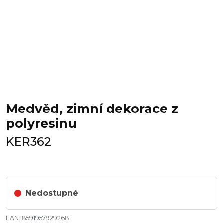
Medvěd, zimní dekorace z
polyresinu
KER362
Nedostupné
EAN: 8591957929268