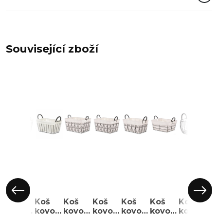
Související zboží
Koš
Koš
Koš
Koš
Koš
Koš
Koš
Ko
kovový
kovový
kovový
kovový
kovový
kovový
kovový
ko