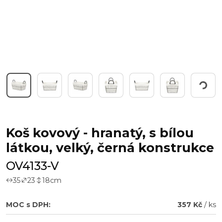
Pracuji...
Koš kovový - hranatý, s bílou
látkou, velký, černá konstrukce
OV4133-V
35
23
18
cm
MOC s DPH:
357 Kč
/ ks