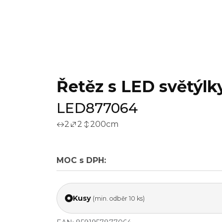
Řetěz s LED světýlky 
LED877064
2
2
200
cm
MOC s DPH:
Kusy
(min. odběr 10 ks)