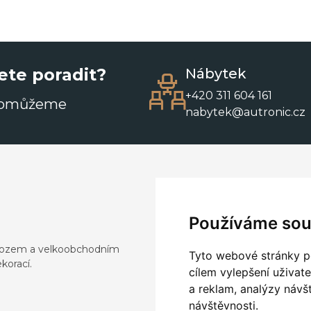
ete poradit?
Nábytek
+420 311 604 161
pomůžeme
nabytek@autronic.cz
Používáme sou
dovozem a velkoobchodním
Tyto webové stránky po
korací.
cílem vylepšení uživat
a reklam, analýzy návš
návštěvnosti.