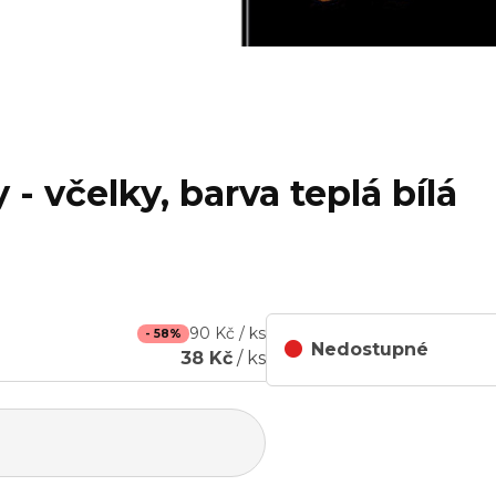
- včelky, barva teplá bílá
90 Kč / ks
- 58%
Nedostupné
38 Kč
/ ks