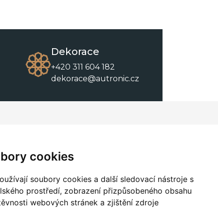
Dekorace
+420 311 604 182
dekorace@autronic.cz
O společnosti
O nákupu
Kontakty
Obchodní podmínky
bory cookies
O nás
Ke stažení
užívají soubory cookies a další sledovací nástroje s
elského prostředí, zobrazení přizpůsobeného obsahu
těvnosti webových stránek a zjištění zdroje