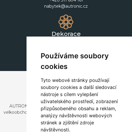
+420 311 604 161
nabytek@autronic.cz
Dekorace
+420 311 604 182
dekorace@autronic.cz
Používáme soubory
cookies
Tyto webové stránky používají
soubory cookies a další sledovací
nástroje s cílem vylepšení
uživatelského prostředí, zobrazení
AUTRONIC, s.r.o. je společnost zabývající se dovozem a
přizpůsobeného obsahu a reklam,
velkoobchodním prodejem designového i stylového nábytku
analýzy návštěvnosti webových
a dekorací.
stránek a zjištění zdroje
Česká republika
návštěvnosti.