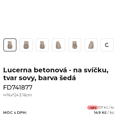
Pracuji...
Lucerna betonová - na svíčku,
tvar sovy, barva šedá
FD741877
16
24
16
cm
357 Kč / ks
- 58%
MOC s DPH:
149 Kč
/ ks