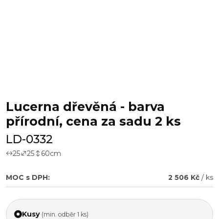
Lucerna dřevěná - barva
přírodní, cena za sadu 2 ks
LD-0332
25
25
60
cm
MOC s DPH:
2 506 Kč
/ ks
Kusy
(min. odběr 1 ks)