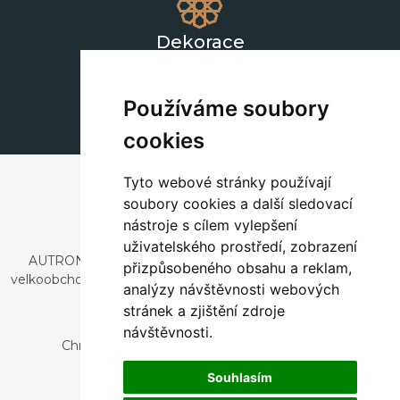
Dekorace
+420 311 604 182
dekorace@autronic.cz
Používáme soubory
cookies
Tyto webové stránky používají
soubory cookies a další sledovací
nástroje s cílem vylepšení
uživatelského prostředí, zobrazení
AUTRONIC, s.r.o. je společnost zabývající se dovozem a
přizpůsobeného obsahu a reklam,
velkoobchodním prodejem designového i stylového nábytku
analýzy návštěvnosti webových
a dekorací.
stránek a zjištění zdroje
Česká republika
návštěvnosti.
Chrustenice 270, 267 12 Loděnice u Berouna
Slovensko
Souhlasím
Nová 366, 032 02 Závažná Poruba