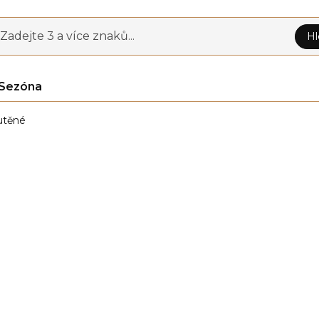
Zadejte 3 a více znaků...
Hl
Sezóna
utěné