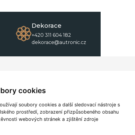
Dekorace
+420 311 604 182
dekorace@autronic.cz
O společnosti
O nákupu
Kontakty
Obchodní podmínky
bory cookies
O nás
Ke stažení
užívají soubory cookies a další sledovací nástroje s
elského prostředí, zobrazení přizpůsobeného obsahu
těvnosti webových stránek a zjištění zdroje