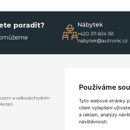
ete poradit?
Nábytek
+420 311 604 161
pomůžeme
nabytek@autronic.cz
Používáme sou
dovozem a velkoobchodním
Tyto webové stránky po
korací.
cílem vylepšení uživat
a reklam, analýzy návš
návštěvnosti.