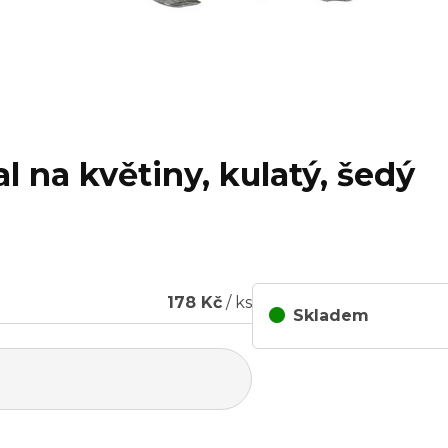
l na květiny, kulatý, šedý
178 Kč
/ ks
Skladem