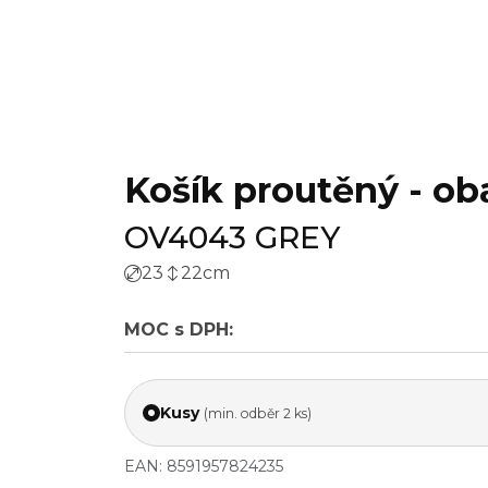
Košík proutěný - oba
OV4043 GREY
23
22
cm
MOC s DPH:
Kusy
(min. odběr 2 ks)
EAN: 8591957824235