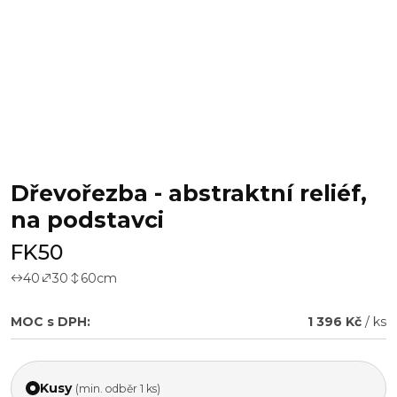
Dřevořezba - abstraktní reliéf,
na podstavci
FK50
40
30
60
cm
MOC s DPH:
1 396 Kč
/ ks
Kusy
(min. odběr 1 ks)