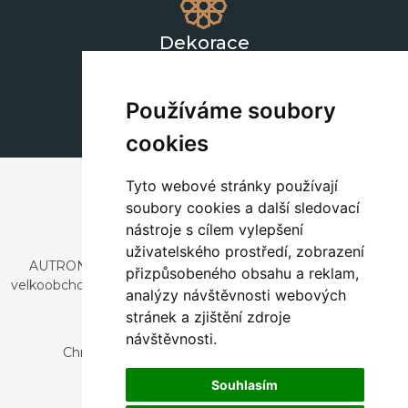
Dekorace
+420 311 604 182
dekorace@autronic.cz
Používáme soubory
cookies
Tyto webové stránky používají
soubory cookies a další sledovací
nástroje s cílem vylepšení
uživatelského prostředí, zobrazení
AUTRONIC, s.r.o. je společnost zabývající se dovozem a
přizpůsobeného obsahu a reklam,
velkoobchodním prodejem designového i stylového nábytku
analýzy návštěvnosti webových
a dekorací.
stránek a zjištění zdroje
Česká republika
návštěvnosti.
Chrustenice 270, 267 12 Loděnice u Berouna
Slovensko
Souhlasím
Nová 366, 032 02 Závažná Poruba