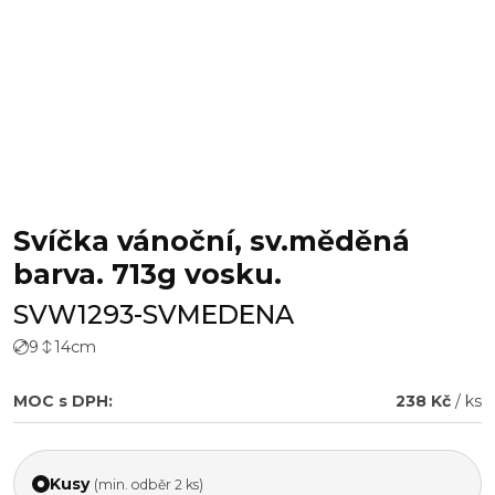
Svíčka vánoční, sv.měděná
barva. 713g vosku.
SVW1293-SVMEDENA
9
14
cm
MOC s DPH:
238 Kč
/ ks
Kusy
(min. odběr 2 ks)