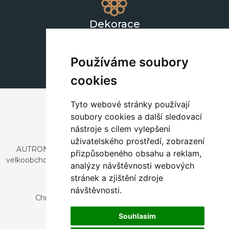
Dekorace
+420 311 604 182
dekorace@autronic.cz
Používáme soubory
cookies
Tyto webové stránky používají
soubory cookies a další sledovací
nástroje s cílem vylepšení
uživatelského prostředí, zobrazení
AUTRONIC, s.r.o. je společnost zabývající se dovozem a
přizpůsobeného obsahu a reklam,
velkoobchodním prodejem designového i stylového nábytku
analýzy návštěvnosti webových
a dekorací.
stránek a zjištění zdroje
Česká republika
návštěvnosti.
Chrustenice 270, 267 12 Loděnice u Berouna
Slovensko
Souhlasím
Nová 366, 032 02 Závažná Poruba