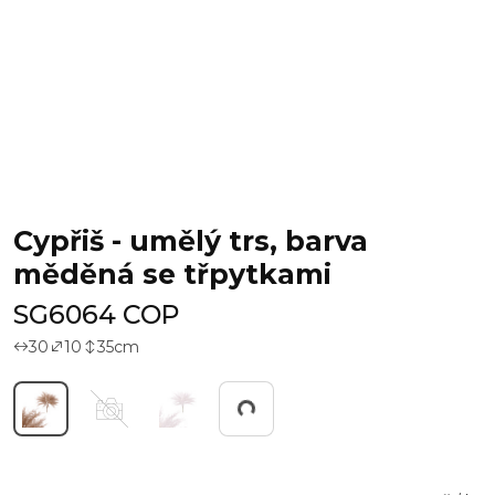
Cypřiš - umělý trs, barva
měděná se třpytkami
SG6064 COP
30
10
35
cm
Pracuji...