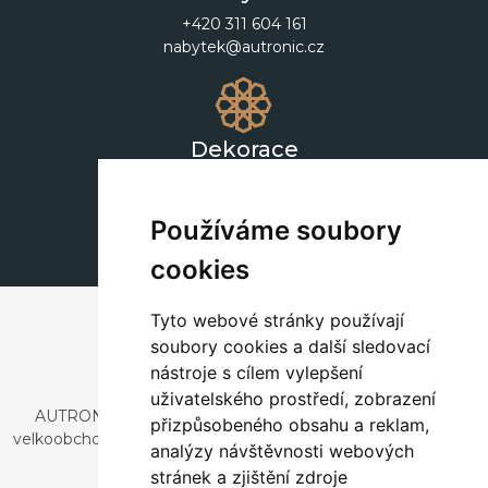
+420 311 604 161
nabytek@autronic.cz
Dekorace
+420 311 604 182
dekorace@autronic.cz
Používáme soubory
cookies
Tyto webové stránky používají
soubory cookies a další sledovací
nástroje s cílem vylepšení
uživatelského prostředí, zobrazení
AUTRONIC, s.r.o. je společnost zabývající se dovozem a
přizpůsobeného obsahu a reklam,
velkoobchodním prodejem designového i stylového nábytku
analýzy návštěvnosti webových
a dekorací.
stránek a zjištění zdroje