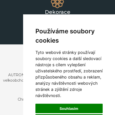
Dekorace
+420 311 604 182
dekorace@autronic.cz
Používáme soubory
cookies
Tyto webové stránky používají
soubory cookies a další sledovací
nástroje s cílem vylepšení
uživatelského prostředí, zobrazení
AUTRONIC, s.r.o. je společnost zabývající se dovozem a
přizpůsobeného obsahu a reklam,
velkoobchodním prodejem designového i stylového nábytku
analýzy návštěvnosti webových
a dekorací.
stránek a zjištění zdroje
Česká republika
návštěvnosti.
Chrustenice 270, 267 12 Loděnice u Berouna
Slovensko
Souhlasím
Nová 366, 032 02 Závažná Poruba