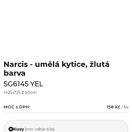
Narcis - umělá kytice, žlutá
barva
SG6145 YEL
25
25
40
cm
MOC s DPH:
158 Kč
/ ks
Kusy
(min. odběr 6 ks)