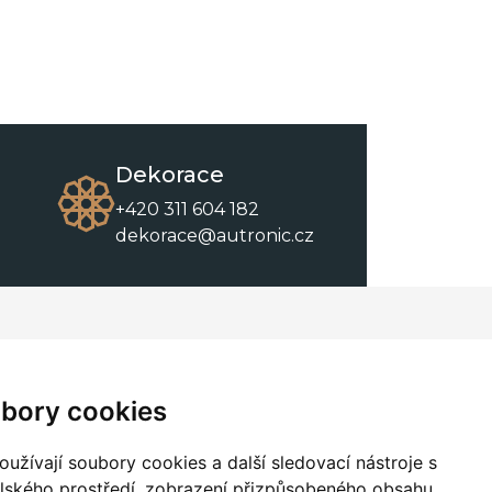
Dekorace
+420 311 604 182
dekorace@autronic.cz
O společnosti
O nákupu
Kontakty
Obchodní podmínky
bory cookies
O nás
Ke stažení
užívají soubory cookies a další sledovací nástroje s
elského prostředí, zobrazení přizpůsobeného obsahu