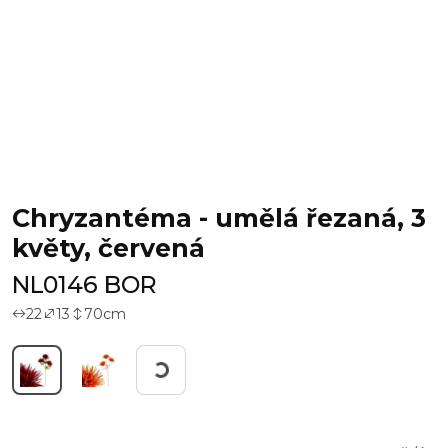
Chryzantéma - umělá řezaná, 3
květy, červená
NL0146 BOR
22
13
70
cm
Pracuji...