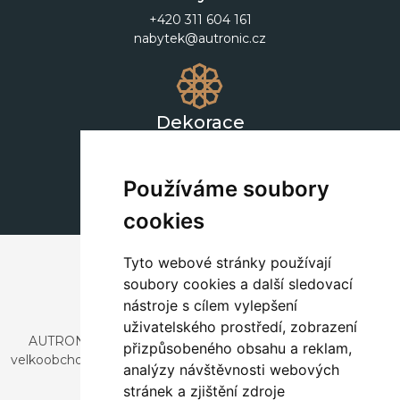
+420 311 604 161
nabytek@autronic.cz
Dekorace
+420 311 604 182
dekorace@autronic.cz
Používáme soubory
cookies
Tyto webové stránky používají
soubory cookies a další sledovací
nástroje s cílem vylepšení
uživatelského prostředí, zobrazení
AUTRONIC, s.r.o. je společnost zabývající se dovozem a
přizpůsobeného obsahu a reklam,
velkoobchodním prodejem designového i stylového nábytku
analýzy návštěvnosti webových
a dekorací.
stránek a zjištění zdroje