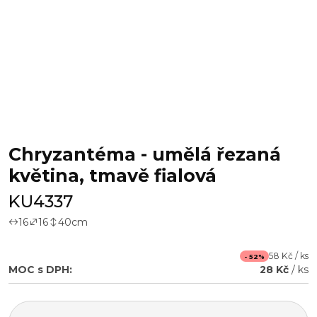
Chryzantéma - umělá řezaná
květina, tmavě fialová
KU4337
16
16
40
cm
58 Kč / ks
- 52%
MOC s DPH:
28 Kč
/ ks