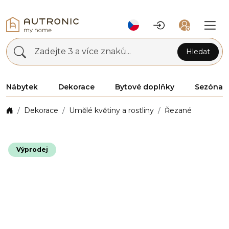
Zadejte 3 a více znaků...
Hledat
Nábytek
Dekorace
Bytové doplňky
Sezóna
Dekorace
Umělé květiny a rostliny
Řezané
Výprodej