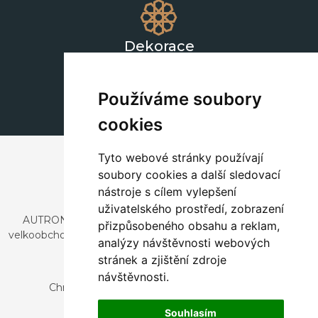
Dekorace
+420 311 604 182
dekorace@autronic.cz
Používáme soubory
cookies
Tyto webové stránky používají
soubory cookies a další sledovací
nástroje s cílem vylepšení
uživatelského prostředí, zobrazení
AUTRONIC, s.r.o. je společnost zabývající se dovozem a
přizpůsobeného obsahu a reklam,
velkoobchodním prodejem designového i stylového nábytku
analýzy návštěvnosti webových
a dekorací.
stránek a zjištění zdroje
Česká republika
návštěvnosti.
Chrustenice 270, 267 12 Loděnice u Berouna
Slovensko
Souhlasím