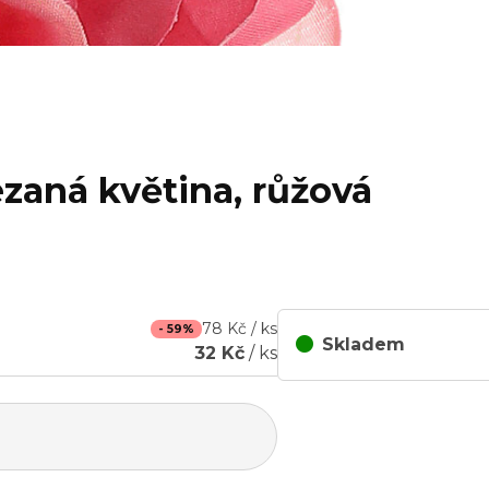
ezaná květina, růžová
78 Kč / ks
- 59%
Skladem
32 Kč
/ ks