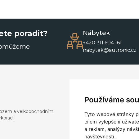
ete poradit?
Nábytek
+420 311 604 161
pomůžeme
nabytek@autronic.cz
Používáme sou
dovozem a velkoobchodním
Tyto webové stránky po
korací.
cílem vylepšení uživat
a reklam, analýzy návš
návštěvnosti.