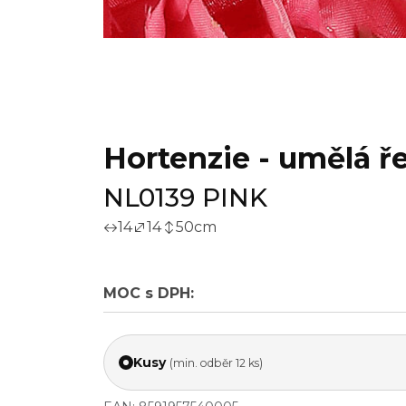
Hortenzie - umělá ř
NL0139 PINK
14
14
50
cm
MOC s DPH:
Kusy
(min. odběr 12 ks)