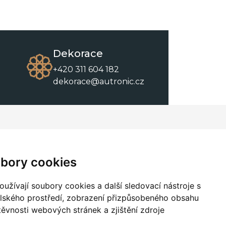
Dekorace
+420 311 604 182
dekorace@autronic.cz
O společnosti
O nákupu
Kontakty
Obchodní podmínky
bory cookies
O nás
Ke stažení
užívají soubory cookies a další sledovací nástroje s
elského prostředí, zobrazení přizpůsobeného obsahu
těvnosti webových stránek a zjištění zdroje