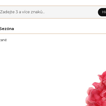
Zadejte 3 a více znaků...
Hl
Sezóna
zané