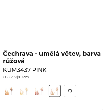
Čechrava - umělá větev, barva
růžová
KUM3437 PINK
22
3
67
cm
Pracuji...