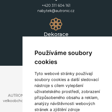
+420 311 604 161
nabytek@autronic.cz
Dekorace
+420 311 604 182
dekorace@autronic.cz
Používáme soubory
cookies
Tyto webové stránky používají
soubory cookies a další sledovací
nástroje s cílem vylepšení
uživatelského prostředí, zobrazení
AUTRONIC, s.r.o. je společnost zabývající se dovozem a
přizpůsobeného obsahu a reklam,
velkoobchodním prodejem designového i stylového nábytku
analýzy návštěvnosti webových
a dekorací.
stránek a zjištění zdroje