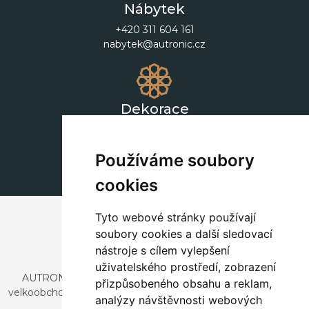
Nábytek
+420 311 604 161
nabytek@autronic.cz
Dekorace
+420 311 604 182
dekorace@autronic.cz
Používáme soubory
cookies
Tyto webové stránky používají
soubory cookies a další sledovací
nástroje s cílem vylepšení
uživatelského prostředí, zobrazení
AUTRONIC, s.r.o. je společnost zabývající se dovozem a
přizpůsobeného obsahu a reklam,
velkoobchodním prodejem designového i stylového nábytku
analýzy návštěvnosti webových
a dekorací.