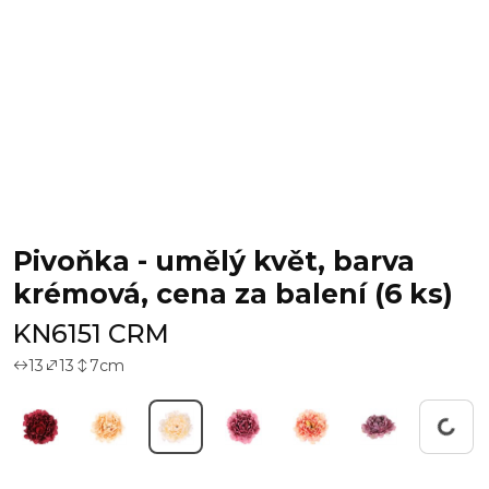
Pivoňka - umělý květ, barva
krémová, cena za balení (6 ks)
KN6151 CRM
13
13
7
cm
Pracuji...