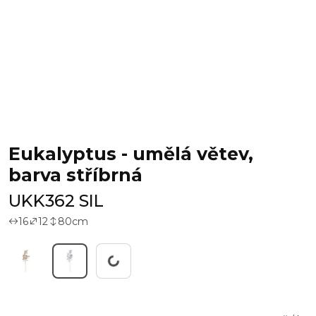
Eukalyptus - umělá větev,
barva stříbrná
UKK362 SIL
16
12
80
cm
Pracuji...