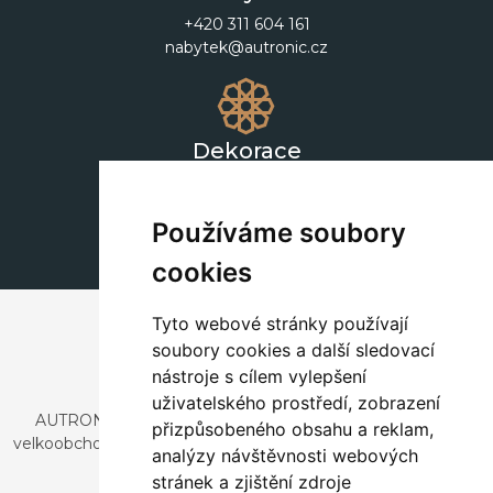
+420 311 604 161
nabytek@autronic.cz
Dekorace
+420 311 604 182
dekorace@autronic.cz
Používáme soubory
cookies
Tyto webové stránky používají
soubory cookies a další sledovací
nástroje s cílem vylepšení
uživatelského prostředí, zobrazení
AUTRONIC, s.r.o. je společnost zabývající se dovozem a
přizpůsobeného obsahu a reklam,
velkoobchodním prodejem designového i stylového nábytku
analýzy návštěvnosti webových
a dekorací.
stránek a zjištění zdroje