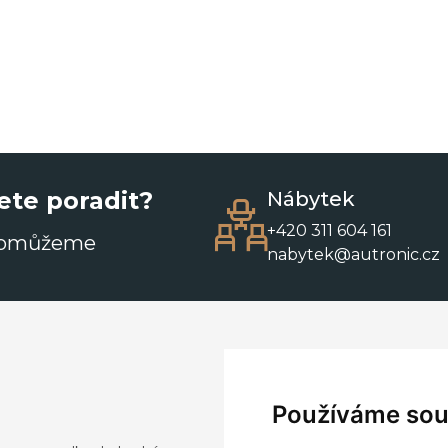
ete poradit?
Nábytek
+420 311 604 161
pomůžeme
nabytek@autronic.cz
Používáme sou