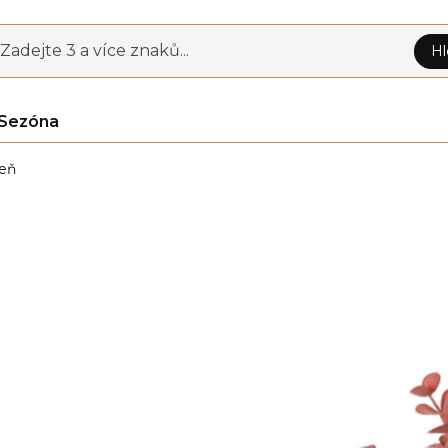
Zadejte 3 a více znaků...
Hl
Sezóna
eň