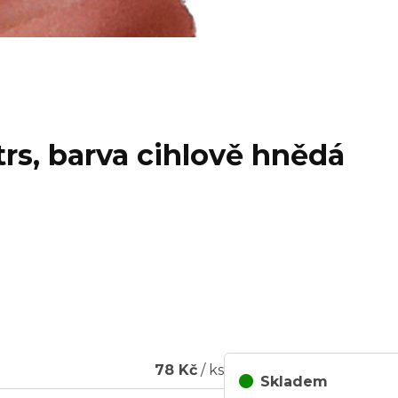
trs, barva cihlově hnědá
78 Kč
/ ks
Skladem