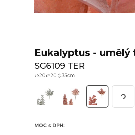
Eukalyptus - umělý 
SG6109 TER
20
20
35
cm
Pracuji...
MOC s DPH: