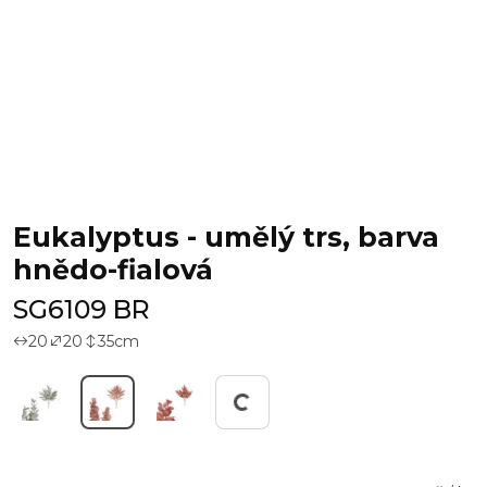
Eukalyptus - umělý trs, barva
hnědo-fialová
SG6109 BR
20
20
35
cm
Pracuji...