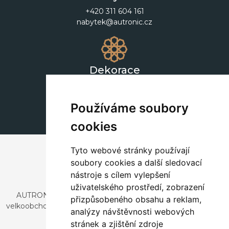
+420 311 604 161
nabytek@autronic.cz
Dekorace
+420 311 604 182
dekorace@autronic.cz
Používáme soubory
cookies
Tyto webové stránky používají
soubory cookies a další sledovací
nástroje s cílem vylepšení
uživatelského prostředí, zobrazení
AUTRONIC, s.r.o. je společnost zabývající se dovozem a
přizpůsobeného obsahu a reklam,
velkoobchodním prodejem designového i stylového nábytku
analýzy návštěvnosti webových
a dekorací.
stránek a zjištění zdroje