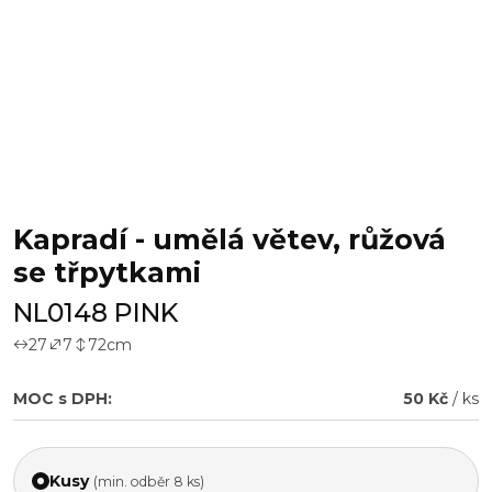
Kapradí - umělá větev, růžová
se třpytkami
NL0148 PINK
27
7
72
cm
MOC s DPH:
50 Kč
/ ks
Kusy
(min. odběr 8 ks)