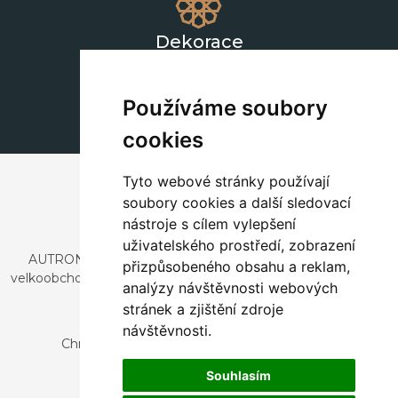
Dekorace
+420 311 604 182
dekorace@autronic.cz
Používáme soubory
cookies
Tyto webové stránky používají
soubory cookies a další sledovací
nástroje s cílem vylepšení
uživatelského prostředí, zobrazení
AUTRONIC, s.r.o. je společnost zabývající se dovozem a
přizpůsobeného obsahu a reklam,
velkoobchodním prodejem designového i stylového nábytku
analýzy návštěvnosti webových
a dekorací.
stránek a zjištění zdroje
Česká republika
návštěvnosti.
Chrustenice 270, 267 12 Loděnice u Berouna
Slovensko
Souhlasím
Nová 366, 032 02 Závažná Poruba