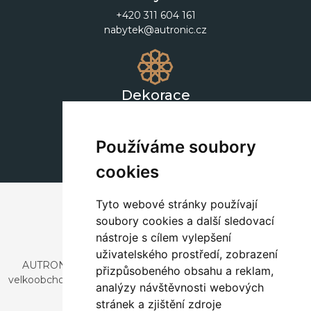
+420 311 604 161
nabytek@autronic.cz
Dekorace
+420 311 604 182
dekorace@autronic.cz
Používáme soubory
cookies
Tyto webové stránky používají
soubory cookies a další sledovací
nástroje s cílem vylepšení
uživatelského prostředí, zobrazení
AUTRONIC, s.r.o. je společnost zabývající se dovozem a
přizpůsobeného obsahu a reklam,
velkoobchodním prodejem designového i stylového nábytku
analýzy návštěvnosti webových
a dekorací.
stránek a zjištění zdroje