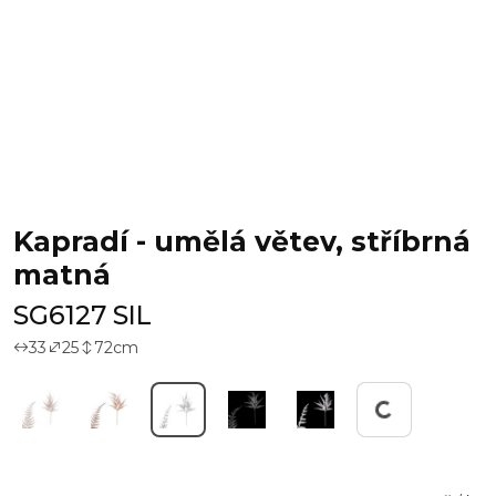
Kapradí - umělá větev, stříbrná
matná
SG6127 SIL
33
25
72
cm
Pracuji...