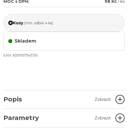
MOC s DPH:
98 Kč
/ ks
Kusy
(min. odběr 4 ks)
Skladem
EAN: 8591957543136
Popis
Zobrazit
Parametry
Zobrazit