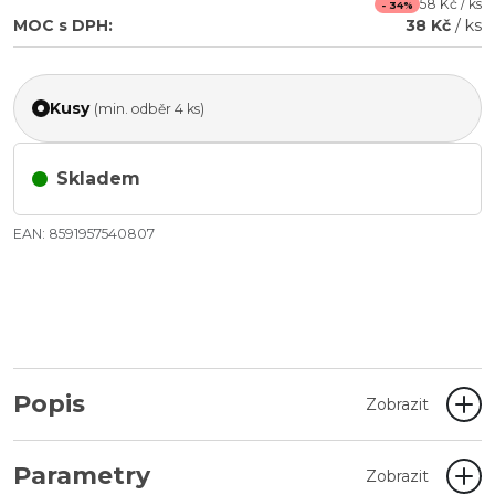
58 Kč / ks
- 34%
MOC s DPH:
38 Kč
/ ks
Kusy
(min. odběr 4 ks)
Skladem
EAN: 8591957540807
Popis
Zobrazit
Parametry
Zobrazit