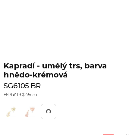
Kapradí - umělý trs, barva
hnědo-krémová
SG6105 BR
19
19
45
cm
Pracuji...