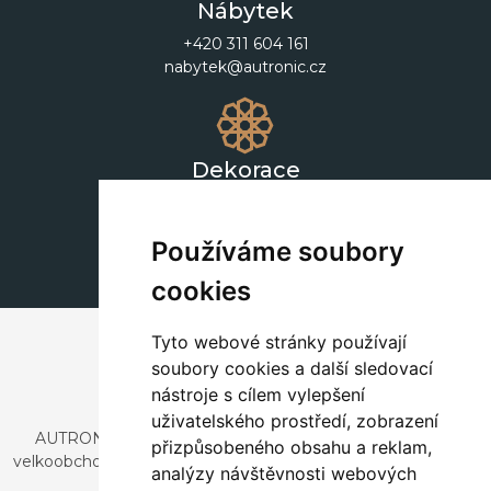
Nábytek
+420 311 604 161
nabytek@autronic.cz
Dekorace
+420 311 604 182
dekorace@autronic.cz
Používáme soubory
cookies
Tyto webové stránky používají
soubory cookies a další sledovací
nástroje s cílem vylepšení
uživatelského prostředí, zobrazení
AUTRONIC, s.r.o. je společnost zabývající se dovozem a
přizpůsobeného obsahu a reklam,
velkoobchodním prodejem designového i stylového nábytku
analýzy návštěvnosti webových
a dekorací.