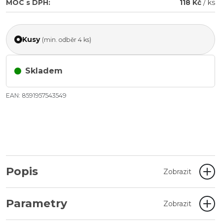
MOC s DPH:
118 Kč
/ ks
Kusy
(min. odběr 4 ks)
Skladem
EAN: 8591957543549
Popis
Zobrazit
Parametry
Zobrazit