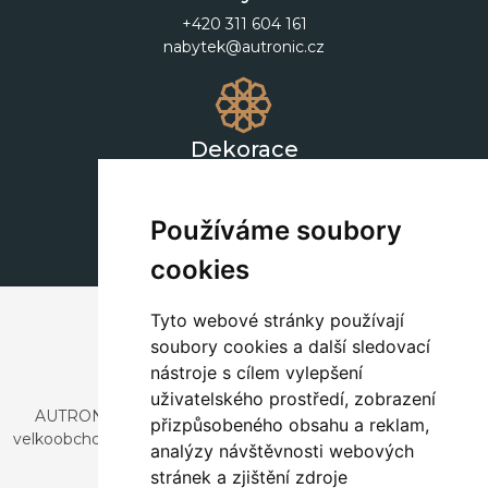
+420 311 604 161
nabytek@autronic.cz
Dekorace
+420 311 604 182
dekorace@autronic.cz
Používáme soubory
cookies
Tyto webové stránky používají
soubory cookies a další sledovací
nástroje s cílem vylepšení
uživatelského prostředí, zobrazení
AUTRONIC, s.r.o. je společnost zabývající se dovozem a
přizpůsobeného obsahu a reklam,
velkoobchodním prodejem designového i stylového nábytku
analýzy návštěvnosti webových
a dekorací.
stránek a zjištění zdroje