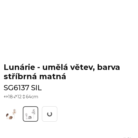
Lunárie - umělá větev, barva
stříbrná matná
SG6137 SIL
18
12
64
cm
Pracuji...