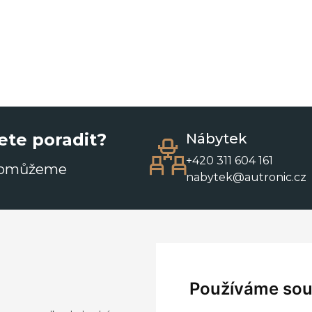
ete poradit?
Nábytek
+420 311 604 161
pomůžeme
nabytek@autronic.cz
Používáme sou