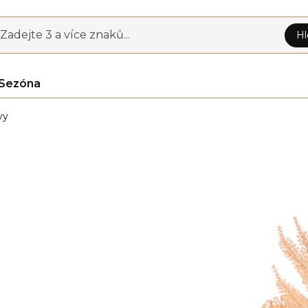
Zadejte 3 a více znaků...
Hl
Sezóna
vy