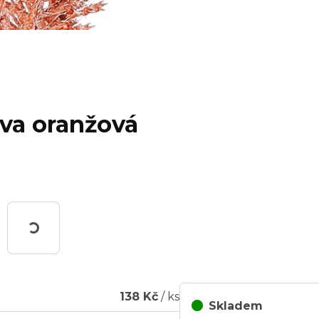
arva oranžová
racuji...
138 Kč
/ ks
Skladem