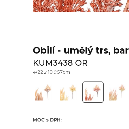
Obilí - umělý trs, b
KUM3438 OR
22
10
57
cm
P
MOC s DPH: