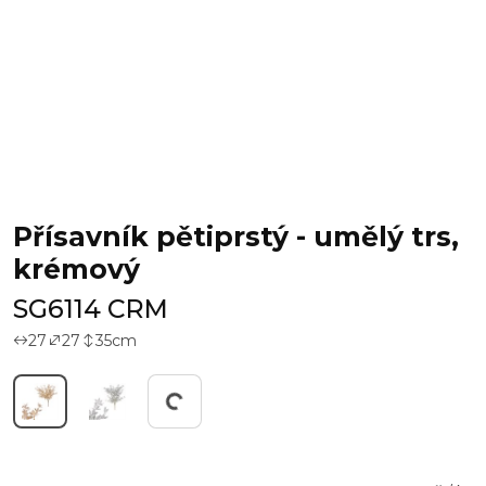
Přísavník pětiprstý - umělý trs,
krémový
SG6114 CRM
27
27
35
cm
Pracuji...