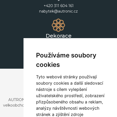
+420 311 604 161
nabytek@autronic.cz
Dekorace
+420 311 604 182
dekorace@autronic.cz
Používáme soubory
cookies
Tyto webové stránky používají
soubory cookies a další sledovací
nástroje s cílem vylepšení
uživatelského prostředí, zobrazení
AUTRONIC, s.r.o. je společnost zabývající se dovozem a
přizpůsobeného obsahu a reklam,
velkoobchodním prodejem designového i stylového nábytku
analýzy návštěvnosti webových
a dekorací.
stránek a zjištění zdroje