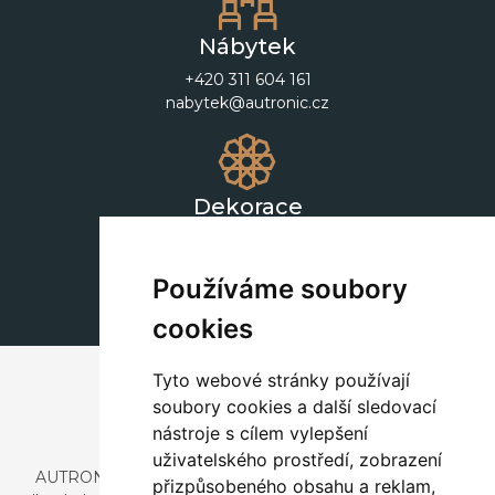
Nábytek
+420 311 604 161
nabytek@autronic.cz
Dekorace
+420 311 604 182
dekorace@autronic.cz
Používáme soubory
cookies
Tyto webové stránky používají
soubory cookies a další sledovací
nástroje s cílem vylepšení
uživatelského prostředí, zobrazení
AUTRONIC, s.r.o. je společnost zabývající se dovozem a
přizpůsobeného obsahu a reklam,