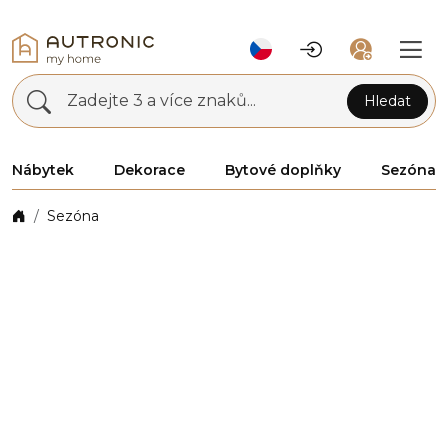
Zadejte 3 a více znaků...
Hledat
Nábytek
Dekorace
Bytové doplňky
Sezóna
Sezóna