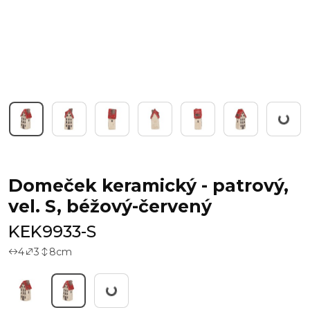
Pracuji.
Domeček keramický - patrový,
vel. S, béžový-červený
KEK9933-S
4
3
8
cm
Pracuji...