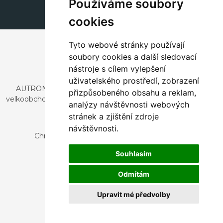
Používáme soubory
cookies
Tyto webové stránky používají
soubory cookies a další sledovací
nástroje s cílem vylepšení
uživatelského prostředí, zobrazení
AUTRONIC, s.r.o. je společnost zabývající se dovozem a
přizpůsobeného obsahu a reklam,
velkoobchodním prodejem designového i stylového nábytku
analýzy návštěvnosti webových
a dekorací.
stránek a zjištění zdroje
Česká republika
návštěvnosti.
Chrustenice 270, 267 12 Loděnice u Berouna
Slovensko
Souhlasím
Nová 366, 032 02 Závažná Poruba
Odmítám
Upravit mé předvolby