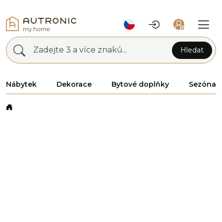
Zadejte 3 a více znaků...
Hledat
Nábytek
Dekorace
Bytové doplňky
Sezóna