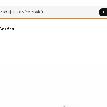
Zadejte 3 a více znaků...
Hl
Sezóna