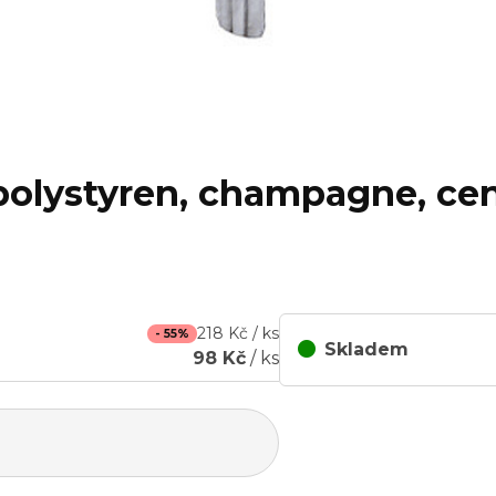
polystyren, champagne, cena
218 Kč / ks
- 55%
Skladem
98 Kč
/ ks