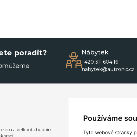
ete poradit?
Nábytek
+420 311 604 161
pomůžeme
nabytek@autronic.cz
Používáme sou
dovozem a velkoobchodním
Tyto webové stránky po
korací.