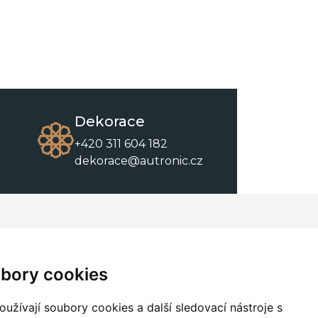
Dekorace
+420 311 604 182
dekorace@autronic.cz
O společnosti
O nákupu
Kontakty
Obchodní podmínky
bory cookies
O nás
Ke stažení
užívají soubory cookies a další sledovací nástroje s