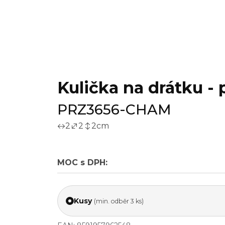
Kulička na drátku - 
PRZ3656-CHAM
2
2
2
cm
MOC s DPH:
Kusy
(min. odběr 3 ks)