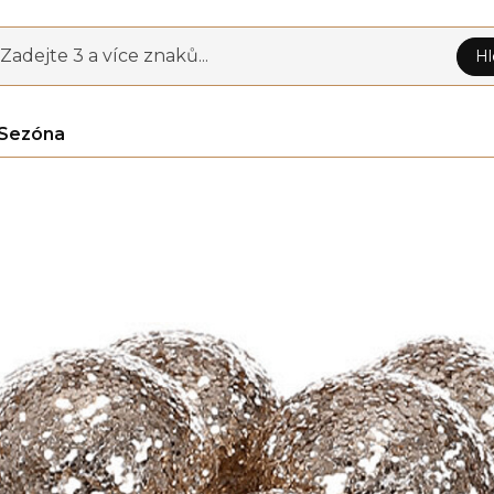
Zadejte 3 a více znaků...
Hl
Sezóna