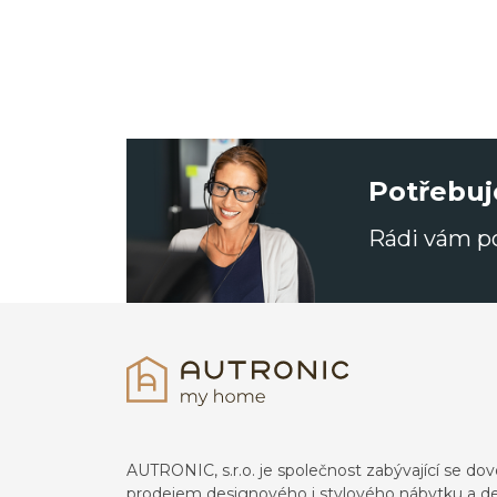
Potřebuj
Rádi vám 
AUTRONIC, s.r.o. je společnost zabývající se 
prodejem designového i stylového nábytku a de