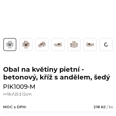
Pracuji...
Obal na květiny pietní -
betonový, kříž s andělem, šedý
PIK1009-M
18
25
12
cm
MOC s DPH:
218 Kč
/ ks