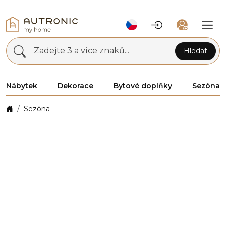
Zadejte 3 a více znaků...
Hledat
Nábytek
Dekorace
Bytové doplňky
Sezóna
Sezóna