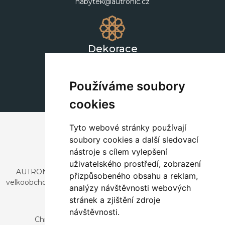
nabytek@autronic.cz
Dekorace
+420 311 604 182
dekorace@autronic.cz
Používáme soubory
cookies
Tyto webové stránky používají
soubory cookies a další sledovací
nástroje s cílem vylepšení
uživatelského prostředí, zobrazení
AUTRONIC, s.r.o. je společnost zabývající se dovozem a
přizpůsobeného obsahu a reklam,
velkoobchodním prodejem designového i stylového nábytku
analýzy návštěvnosti webových
a dekorací.
stránek a zjištění zdroje
Česká republika
návštěvnosti.
Chrustenice 270, 267 12 Loděnice u Berouna