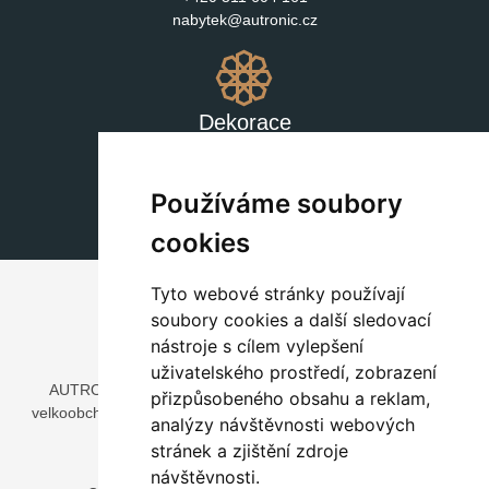
nabytek@autronic.cz
Dekorace
+420 311 604 182
dekorace@autronic.cz
Používáme soubory
cookies
Tyto webové stránky používají
soubory cookies a další sledovací
nástroje s cílem vylepšení
uživatelského prostředí, zobrazení
AUTRONIC, s.r.o. je společnost zabývající se dovozem a
přizpůsobeného obsahu a reklam,
velkoobchodním prodejem designového i stylového nábytku a
analýzy návštěvnosti webových
dekorací.
stránek a zjištění zdroje
Česká republika
návštěvnosti.