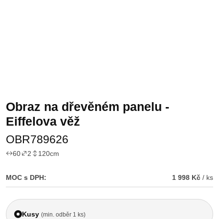
Obraz na dřevěném panelu -
Eiffelova věž
OBR789626
60
2
120
cm
MOC s DPH:
1 998 Kč
/ ks
Kusy
(min. odběr 1 ks)