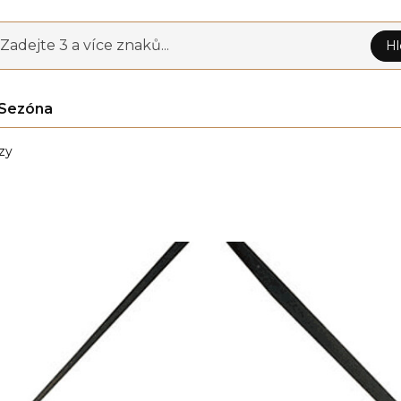
Zadejte 3 a více znaků...
Hl
Sezóna
zy