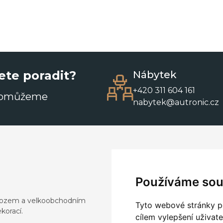
ete poradit?
Nábytek
+420 311 604 161
pomůžeme
nabytek@autronic.cz
Používáme sou
dovozem a velkoobchodním
Tyto webové stránky po
korací.
cílem vylepšení uživat