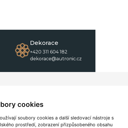
Dekorace
+420 311 604 182
dekorace@autronic.cz
O společnosti
O nákupu
Kontakty
Obchodní podmínky
bory cookies
O nás
Ke stažení
užívají soubory cookies a další sledovací nástroje s
elského prostředí, zobrazení přizpůsobeného obsahu