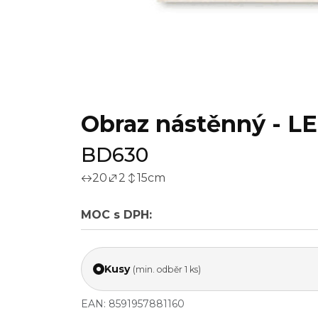
Obraz nástěnný - LE
BD630
20
2
15
cm
MOC s DPH:
Kusy
(min. odběr 1 ks)
EAN: 8591957881160