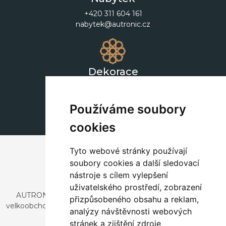
+420 311 604 161
nabytek@autronic.cz
Dekorace
+420 311 604 182
dekorace@autronic.cz
Používáme soubory
cookies
Tyto webové stránky používají
soubory cookies a další sledovací
nástroje s cílem vylepšení
uživatelského prostředí, zobrazení
AUTRONIC, s.r.o. je společnost zabývající se dovozem a
přizpůsobeného obsahu a reklam,
velkoobchodním prodejem designového i stylového nábytku
analýzy návštěvnosti webových
a dekorací.
stránek a zjištění zdroje