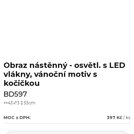
Obraz nástěnný - osvětl. s LED
vlákny, vánoční motiv s
kočičkou
BD597
43
3
33
cm
MOC s DPH:
397 Kč
/ ks