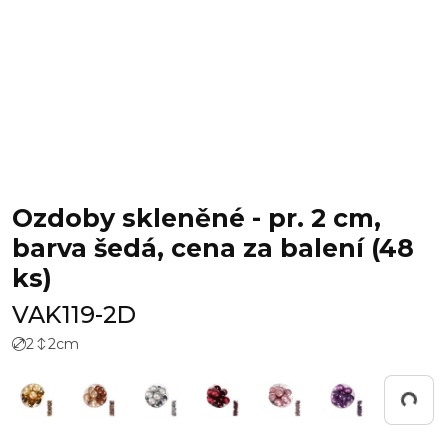
Ozdoby skleněné - pr. 2 cm,
barva šedá, cena za balení (48
ks)
VAK119-2D
2
2
cm
Pracuji...