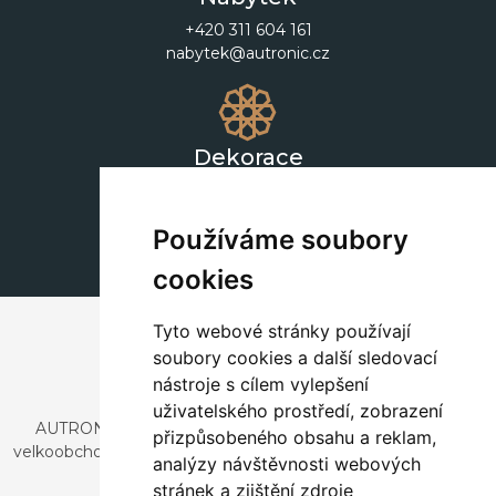
+420 311 604 161
nabytek@autronic.cz
Dekorace
+420 311 604 182
dekorace@autronic.cz
Používáme soubory
cookies
Tyto webové stránky používají
soubory cookies a další sledovací
nástroje s cílem vylepšení
uživatelského prostředí, zobrazení
AUTRONIC, s.r.o. je společnost zabývající se dovozem a
přizpůsobeného obsahu a reklam,
velkoobchodním prodejem designového i stylového nábytku
analýzy návštěvnosti webových
a dekorací.
stránek a zjištění zdroje