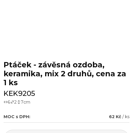
Ptáček - závěsná ozdoba,
keramika, mix 2 druhů, cena za
1 ks
KEK9205
6
2
7
cm
MOC s DPH:
62 Kč
/ ks