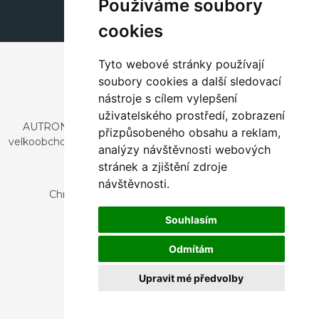
Používáme soubory
cookies
Tyto webové stránky používají
soubory cookies a další sledovací
nástroje s cílem vylepšení
uživatelského prostředí, zobrazení
AUTRONIC, s.r.o. je společnost zabývající se dovozem a
přizpůsobeného obsahu a reklam,
velkoobchodním prodejem designového i stylového nábytku
analýzy návštěvnosti webových
a dekorací.
stránek a zjištění zdroje
Česká republika
návštěvnosti.
Chrustenice 270, 267 12 Loděnice u Berouna
Slovensko
Souhlasím
Nová 366, 032 02 Závažná Poruba
Odmítám
Upravit mé předvolby