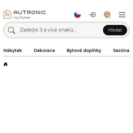
Zadejte 3 a více znaků...
Hledat
Nábytek
Dekorace
Bytové doplňky
Sezóna