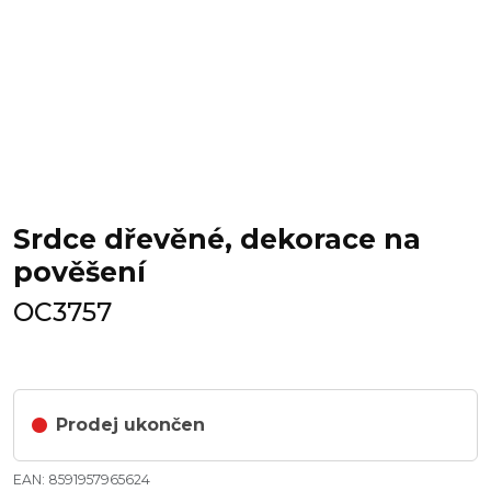
Srdce dřevěné, dekorace na
pověšení
OC3757
Prodej ukončen
EAN: 8591957965624