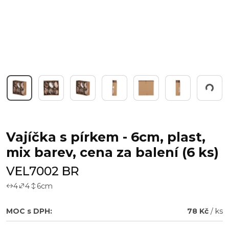
Pracuji...
Vajíčka s pírkem - 6cm, plast,
mix barev, cena za balení (6 ks)
VEL7002 BR
4
4
6
cm
MOC s DPH:
78 Kč
/ ks