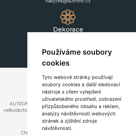
nabytek@autronic.cz
Dekorace
+420 311 604 182
dekorace@autronic.cz
Používáme soubory
cookies
Tyto webové stránky používají
soubory cookies a další sledovací
nástroje s cílem vylepšení
uživatelského prostředí, zobrazení
AUTRONIC, s.r.o. je společnost zabývající se dovozem a
přizpůsobeného obsahu a reklam,
velkoobchodním prodejem designového i stylového nábytku
analýzy návštěvnosti webových
a dekorací.
stránek a zjištění zdroje
Česká republika
návštěvnosti.
Chrustenice 270, 267 12 Loděnice u Berouna