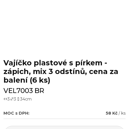
Vajíčko plastové s pírkem -
zápich, mix 3 odstínů, cena za
balení (6 ks)
VEL7003 BR
3
3
34
cm
MOC s DPH:
58 Kč
/ ks