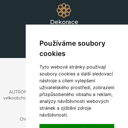
Dekorace
+420 311 604 182
dekorace@autronic.cz
Používáme soubory
cookies
Tyto webové stránky používají
soubory cookies a další sledovací
nástroje s cílem vylepšení
uživatelského prostředí, zobrazení
AUTRONIC, s.r.o. je společnost zabývající se dovozem a
přizpůsobeného obsahu a reklam,
velkoobchodním prodejem designového i stylového nábytku
analýzy návštěvnosti webových
a dekorací.
stránek a zjištění zdroje
Česká republika
návštěvnosti.
Chrustenice 270, 267 12 Loděnice u Berouna