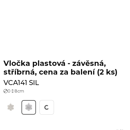
Vločka plastová - závěsná,
stříbrná, cena za balení (2 ks)
VCA141 SIL
0
8
cm
Pracuji...