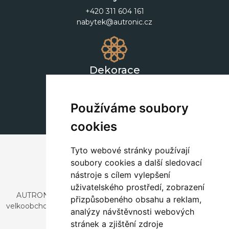
+420 311 604 161
nabytek@autronic.cz
Dekorace
+420 311 604 182
dekorace@autronic.cz
Používáme soubory
cookies
Tyto webové stránky používají
soubory cookies a další sledovací
nástroje s cílem vylepšení
uživatelského prostředí, zobrazení
AUTRONIC, s.r.o. je společnost zabývající se dovozem a
přizpůsobeného obsahu a reklam,
velkoobchodním prodejem designového i stylového nábytku
analýzy návštěvnosti webových
a dekorací.
stránek a zjištění zdroje