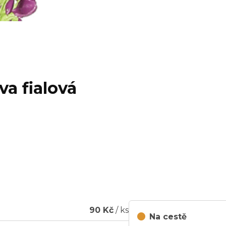
va fialová
90 Kč
/ ks
Na cestě