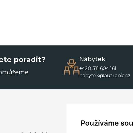
ete poradit?
Nábytek
+420 311 604 161
pomůžeme
nabytek@autronic.cz
Používáme sou