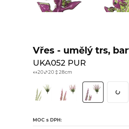
Vřes - umělý trs, bar
UKA052 PUR
20
20
28
cm
Pracuji...
MOC s DPH: