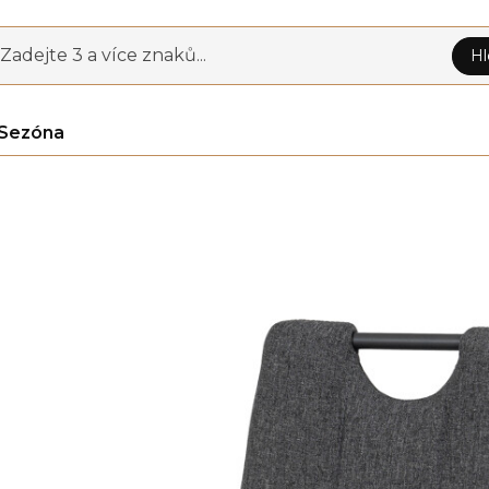
Zadejte 3 a více znaků...
Hl
Sezóna