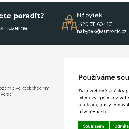
ete poradit?
Nábytek
+420 311 604 161
pomůžeme
nabytek@autronic.cz
Používáme sou
dovozem a velkoobchodním
Tyto webové stránky po
korací.
cílem vylepšení uživat
a reklam, analýzy návš
návštěvnosti.
Souhlasím
Odmít