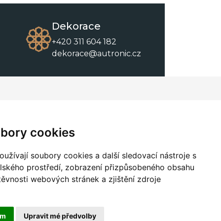
Dekorace
+420 311 604 182
dekorace@autronic.cz
O společnosti
O nákupu
Kontakty
Obchodní podmínky
bory cookies
O nás
Ke stažení
užívají soubory cookies a další sledovací nástroje s
elského prostředí, zobrazení přizpůsobeného obsahu
těvnosti webových stránek a zjištění zdroje
ám
Upravit mé předvolby