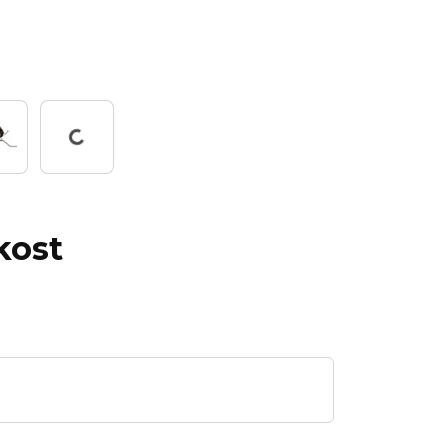
Pracuji...
kost