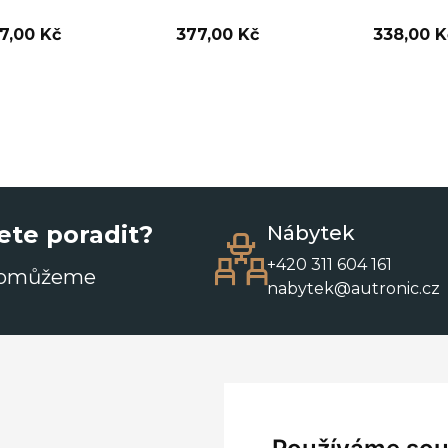
7,00 Kč
377,00 Kč
338,00 K
ete poradit?
Nábytek
+420 311 604 161
pomůžeme
nabytek@autronic.cz