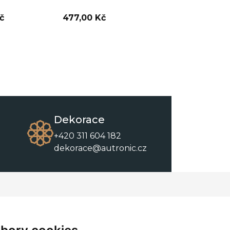
č
477,00 Kč
Dekorace
+420 311 604 182
dekorace@autronic.cz
O společnosti
O nákupu
Kontakty
Obchodní podmínky
O nás
Ke stažení