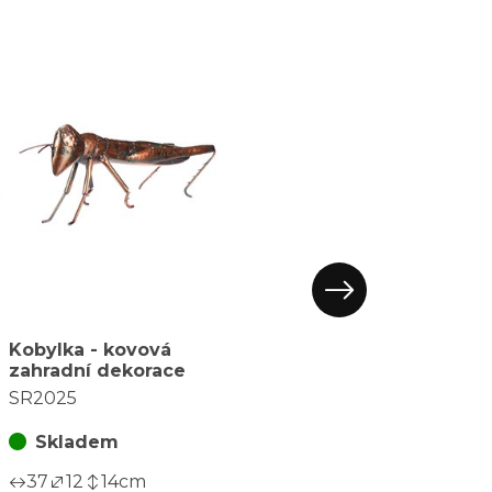
Kobylka - kovová
zahradní dekorace
SR2025
Skladem
37
12
14
cm