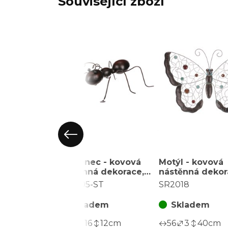
Související zboží
Mravenec - kovová
Motýl - kovová
nástěnná dekorace,
nástěnná dekor
střední velikost
barevnými kam
SR2005-ST
SR2018
Skladem
Skladem
24
16
12
cm
56
3
40
cm