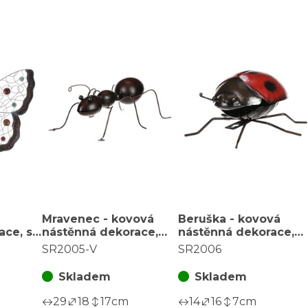
Mravenec - kovová
Beruška - kovová
ace, s
nástěnná dekorace,
nástěnná dekorace,
ínky
největší velikost
menší velikost
SR2005-V
SR2006
Skladem
Skladem
29
18
17
cm
14
16
7
cm