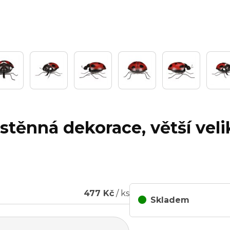
stěnná dekorace, větší veli
477 Kč
/ ks
Skladem