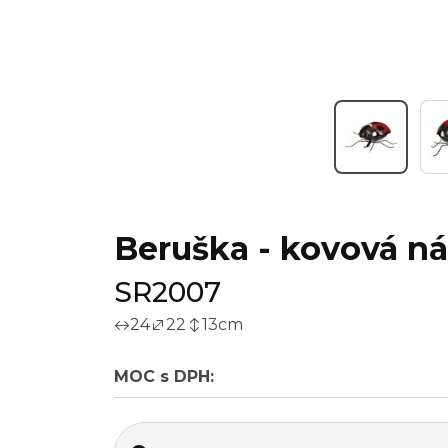
Beruška - kovová ná
SR2007
24
22
13
cm
MOC s DPH: